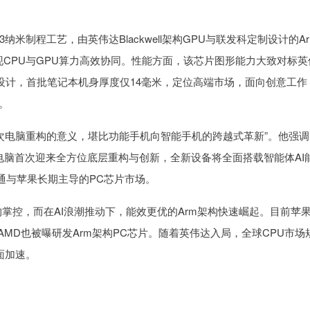
程工艺，由英伟达Blackwell架构GPU与联发科定制设计的Ar
，实现CPU与GPU算力高效协同。性能方面，该芯片图形能力大致对标英
轻薄设计，首批笔记本机身厚度仅14毫米，定位高端市场，面向创意工作
。
电脑重构的意义，堪比功能手机向智能手机的跨越式革新”。他强调
电脑首次迎来全方位底层重构与创新，全新设备将全面搭载智能体AI
通与苹果长期主导的PC芯片市场。
掌控，而在AI浪潮推动下，能效更优的Arm架构快速崛起。目前苹
，AMD也被曝研发Arm架构PC芯片。随着英伟达入局，全球CPU市场
面加速。