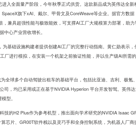
U已进入全面量产阶段，今年秋季正式供货。这款新品成为英伟达全新
c、SpaceX旗下xAI、戴尔、甲骨文及CoreWeave等企业。据官方数据
提升1.8倍，兼具超强性能与极致能效，可支撑AI工厂大规模算力部署，助力
据中心产业营收增长。
台，为基础设施构建者提供创建AI工厂的完整行动指南。黄仁勋表示，
个工厂进行模拟，在安装一个机架之前验证性能，并以生产级AI所需
on成为全球多个自动驾驶出租车的基础平台，包括比亚迪、吉利、极氪
均已采用或正在基于NVIDIA Hyperion 平台开发智驾。英伟达
推理模型。
Plus作为参考机型，推出面向学术研究的NVIDIA Isaac G
hor计算芯片、GR00T软件栈以及灵巧手和全身控制系统，为机器人厂商