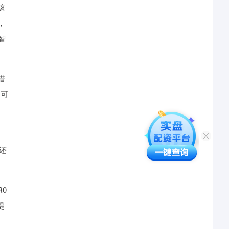
核
，
智
借
的可
、
还
R0
提