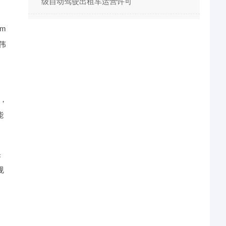
级自动驾驶出租车运营许可
m
伟
，
能
果
规