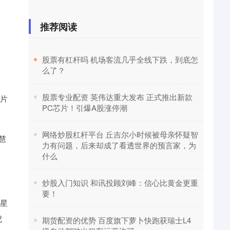
推荐阅读
​股票有杠杆吗 机场客流几乎全线下跌，到底怎
么了？
​股票专业配资 英伟达重大发布 正式推出新款
芯片
PC芯片！引爆A股涨停潮
​网络炒股杠杆平台 丘吉尔小时候被母亲怀疑智
慧
力有问题，后来却成了看透世界的预言家，为
什么
​炒股入门知识 和讯投顾刘峰：信心比黄金更重
要！
星
记
​期货配资的优势 百度旗下萝卜快跑获瑞士L4