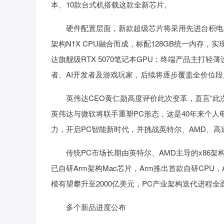
本、10款台式机搭载这款全新芯片。
硬件配置层面，新款超级芯片将采用先进台积电3纳米制
架构N1X CPU融合而成，标配128GB统一内存
达旗舰级RTX 5070笔记本GPU；终端产品主打
者、AI开发者及游戏玩家，后续将逐步覆盖全价位段
英伟达CEO黄仁勋高度评价此次变革，直言“此次
英伟达与微软将联手重塑PC形态，这是40年来个人
力，开启PC智能新时代，并挑战英特尔、AMD、高
传统PC市场长期由英特尔、AMD主导的x86架构
已自研Arm架构Mac芯片，Arm推出首款自研CPU
模有望攀升至2000亿美元，PC产业架构迭代进程全
多个新品进度公布