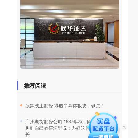
推荐阅读
​股票线上配资 港股半导体板块，领跌！
​广州期货配资公司 1937年秋，陈赓把1营营长
叫到自己的窑洞里说：办好这件事你就是副团
长