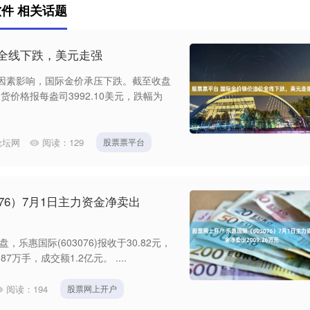
件 相关话题
全线下跌，美元走强
等因素影响，国际金价承压下跌。截至收盘
价格报每盎司3992.10美元，跌幅为
论坛网
阅读：
129
股票票平台
076）7月1日主力资金净卖出
，乐惠国际(603076)报收于30.82元，
87万手，成交额1.2亿元。 ....
阅读：
194
股票网上开户