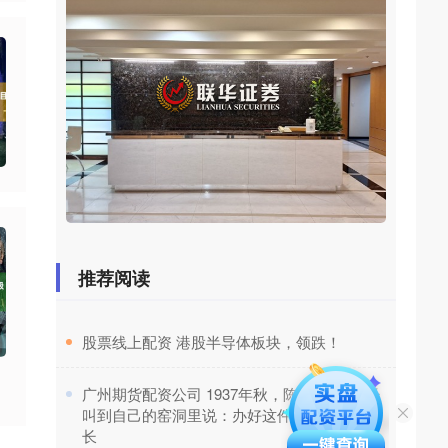
推荐阅读
​股票线上配资 港股半导体板块，领跌！
​广州期货配资公司 1937年秋，陈赓把1营营长
叫到自己的窑洞里说：办好这件事你就是副团
长