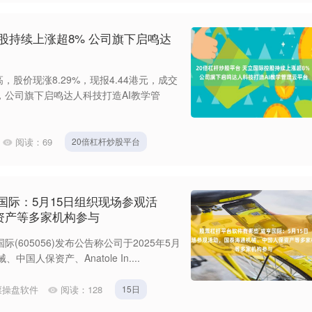
股持续上涨超8% 公司旗下启鸣达
，股价现涨8.29%，现报4.44港元，成交
出，公司旗下启鸣达人科技打造AI教学管
阅读：
69
20倍杠杆炒股平台
国际：5月15日组织现场参观活
资产等多家机构参与
际(605056)发布公告称公司于2025年5月
人保资产、Anatole In....
票操盘软件
阅读：
128
15日