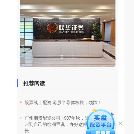
推荐阅读
​股票线上配资 港股半导体板块，领跌！
​广州期货配资公司 1937年秋，陈赓把1营营长
叫到自己的窑洞里说：办好这件事你就是副团
长