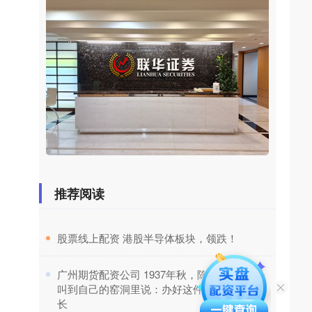
推荐阅读
​股票线上配资 港股半导体板块，领跌！
​广州期货配资公司 1937年秋，陈赓把1营营长
叫到自己的窑洞里说：办好这件事你就是副团
长